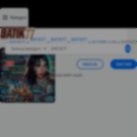
Kategori
Deskripsi
Ulasan
Diskusi
Rekomendasi
La
BATIK77
BATIK77
BATIK77
BATIK77
SLOT88
LOGIN
SLOT
LINK
Semua kategori
0
MASUK
DAFTAR
Tambah alamat
biar belanja lebih asyik.
d="M21.99 12.055C21.99
6.49775 17.5122 2 11.995
2C6.47776 2 2 6.49775 2
12.055C2 17.0725 5.65817
21.2304 10.4358
21.99V14.9635H7.89705V12.055H10.4358V9.83608C10.4358